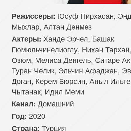
85 серия
86 серия
87 серия
Юсуф Пирхасан, Эн
Режиссеры:
Мыхлар, Алтан Денмез
89 серия
90 серия
91 серия
Ханде Эрчел, Башак
Актеры:
93 серия
94 серия
95 серия
Гюмюльчинелиоглу, Нихан Тархан,
Озюм, Мелиса Денгель, Ситаре Ак
97 серия
98 серия
99 серия
Туран Челик, Эльчин Афаджан, Э
Доган, Керем Бюрсин, Аныл Ильте
Чытанак, Идил Меми
Домашний
Канал:
2020
Год:
Турция
Страна: