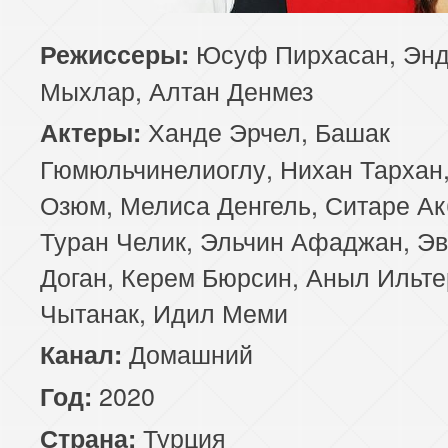
85 серия
86 серия
87 серия
Юсуф Пирхасан, Эн
Режиссеры:
Мыхлар, Алтан Денмез
89 серия
90 серия
91 серия
Ханде Эрчел, Башак
Актеры:
93 серия
94 серия
95 серия
Гюмюльчинелиоглу, Нихан Тархан,
Озюм, Мелиса Денгель, Ситаре Ак
97 серия
98 серия
99 серия
Туран Челик, Эльчин Афаджан, Э
Доган, Керем Бюрсин, Аныл Ильте
Чытанак, Идил Меми
Домашний
Канал:
2020
Год:
Турция
Страна: