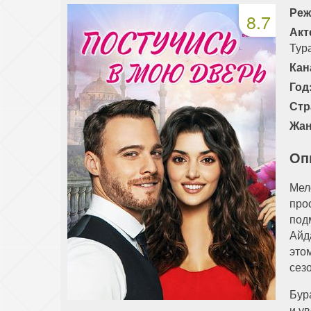
Реж
8.7
Акт
Тур
Кан
Год
Стр
Жан
Оп
Мел
про
под
Айд
это
сез
Бур
и у