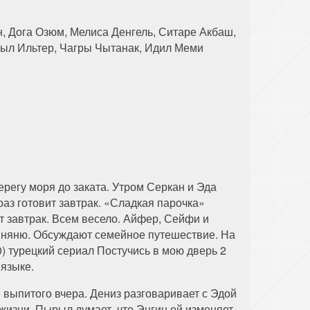
, Дога Озюм, Мелиса Денгель, Ситаре Акбаш,
ныл Ильтер, Чагры Чытанак, Идил Меми
ерегу моря до заката. Утром Серкан и Эда
раз готовит завтрак. «Сладкая парочка»
т завтрак. Всем весело. Айфер, Сейфи и
и няню. Обсуждают семейное путешествие. На
) турецкий сериал Постучись в мою дверь 2
 языке.
 выпитого вчера. Дениз разговаривает с Эдой
 жизни. Пырыл думает, что Энгин ей изменяет.