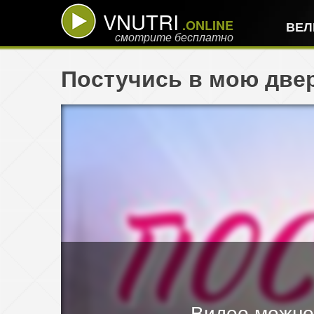
VNUTRI
.ONLINE
ВЕЛ
смотрите бесплатно
Постучись в мою двер
Видео можно