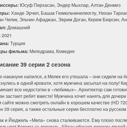
иссеры:
Юсуф Пирхасан, Эндер Мыхлар, Алтан Денмез
еры:
Ханде Эрчел, Башак Гюмюльчинелиоглу, Нихан Тархан
ан Челик, Эльчин Афаджан, Эврим Доган, Керем Бюрсин, А
ал:
Домашний
:
2021
ана:
Турция
ры фильма:
Мелодрама
,
Комедия
исание 39 серии 2 сезона
о накануне напился, а Мелек его утешала – они сидели на б
снулись в одной кровати, хотя мужчина засыпал на полу! Ки
мечает все недостатки в «любимых». Архитектор сам готови
ан застают ребят вместе! Мужчина хочет нанять для дочер
м сайте можно смотреть онлайн в хорошем качестве (HD 720
он 39 серия, а также остальные серии бесплатно на русском
ак и Йюджель «Мела» снова сталкиваются. Ему плохо после
вольняет Керема за дерзость. Айдан обучает девочку другой