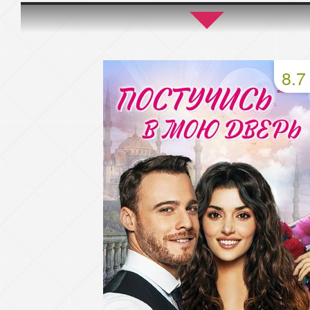
45 серия
46 серия
47 серия
49 серия
50 серия
51 серия
8.7
53 серия
54 серия
55 серия
57 серия
58 серия
59 серия
61 серия