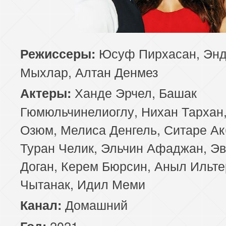
Юсуф Пирхасан, Эн
Режиссеры:
Мыхлар, Алтан Денмез
Ханде Эрчел, Башак
Актеры:
Гюмюльчинелиоглу, Нихан Тархан,
Озюм, Мелиса Денгель, Ситаре Ак
Туран Челик, Эльчин Афаджан, Э
Доган, Керем Бюрсин, Аныл Ильте
Чытанак, Идил Меми
Домашний
Канал:
2021
Год: