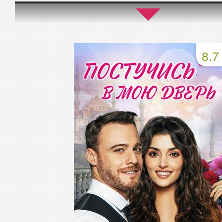
45 серия
46 серия
47 серия
49 серия
50 серия
51 серия
8.7
53 серия
54 серия
55 серия
57 серия
58 серия
59 серия
61 серия