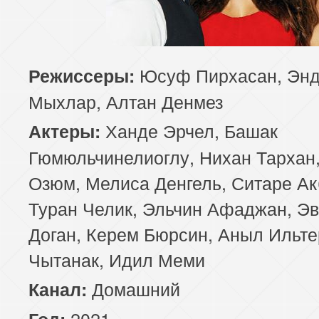
Юсуф Пирхасан, Эн
Режиссеры:
Мыхлар, Алтан Денмез
Ханде Эрчел, Башак
Актеры:
Гюмюльчинелиоглу, Нихан Тархан,
Озюм, Мелиса Денгель, Ситаре Ак
Туран Челик, Эльчин Афаджан, Э
Доган, Керем Бюрсин, Аныл Ильте
Чытанак, Идил Меми
Домашний
Канал:
2021
Год: