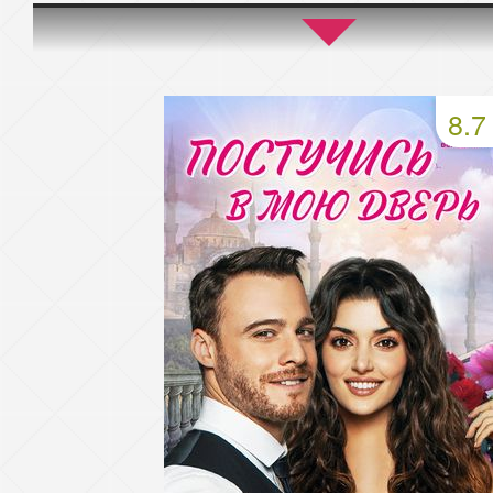
45 серия
46 серия
47 серия
49 серия
50 серия
51 серия
8.7
53 серия
54 серия
55 серия
57 серия
58 серия
59 серия
61 серия