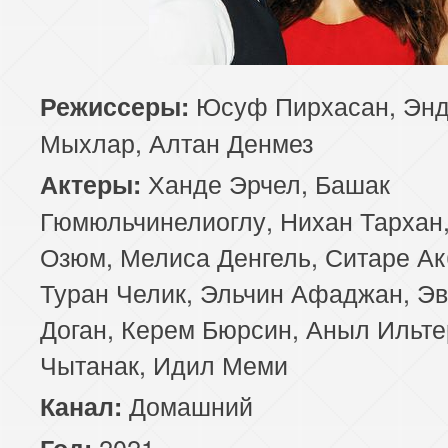
Юсуф Пирхасан, Эн
Режиссеры:
Мыхлар, Алтан Денмез
Ханде Эрчел, Башак
Актеры:
Гюмюльчинелиоглу, Нихан Тархан,
Озюм, Мелиса Денгель, Ситаре Ак
Туран Челик, Эльчин Афаджан, Э
Доган, Керем Бюрсин, Аныл Ильте
Чытанак, Идил Меми
Домашний
Канал:
2021
Год: