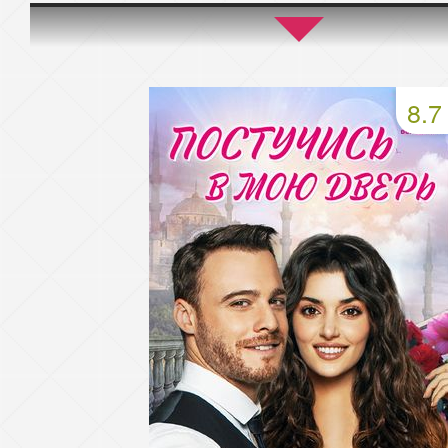
45 серия
46 серия
47 серия
49 серия
50 серия
51 серия
8.7
53 серия
54 серия
55 серия
57 серия
58 серия
59 серия
61 серия