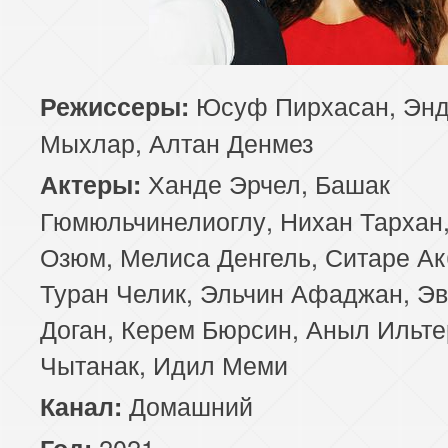
Юсуф Пирхасан, Эн
Режиссеры:
Мыхлар, Алтан Денмез
Ханде Эрчел, Башак
Актеры:
Гюмюльчинелиоглу, Нихан Тархан,
Озюм, Мелиса Денгель, Ситаре Ак
Туран Челик, Эльчин Афаджан, Э
Доган, Керем Бюрсин, Аныл Ильте
Чытанак, Идил Меми
Домашний
Канал:
2021
Год: