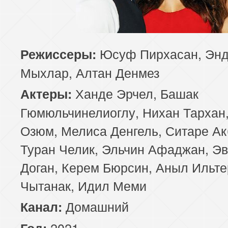
Юсуф Пирхасан, Эн
Режиссеры:
Мыхлар, Алтан Денмез
Ханде Эрчел, Башак
Актеры:
Гюмюльчинелиоглу, Нихан Тархан,
Озюм, Мелиса Денгель, Ситаре Ак
Туран Челик, Эльчин Афаджан, Э
Доган, Керем Бюрсин, Аныл Ильте
Чытанак, Идил Меми
Домашний
Канал:
2021
Год: