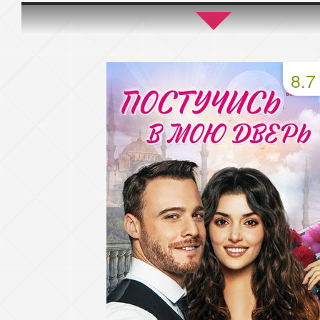
45 серия
46 серия
47 серия
49 серия
50 серия
51 серия
8.7
53 серия
54 серия
55 серия
57 серия
58 серия
59 серия
61 серия