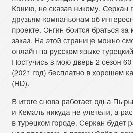
Конию, не сказав никому. Серкан 
друзьям-компаньонам об интерес
проекте. Энгин боится браться за
заказ. На этой странице можно см
онлайн на русском языке турецки
Постучись в мою дверь 2 сезон 60
(2021 год) бесплатно в хорошем к
(HD).
В итоге снова работает одна Пыр
и Кемаль никуда не улетели, а ра
в турецком городе. Серкан будет р
над проектом, а потом уйдёт в де