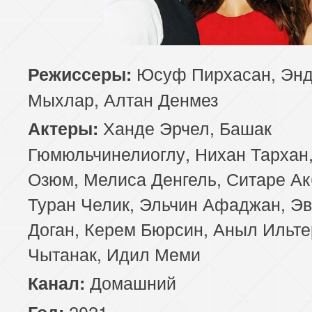
Юсуф Пирхасан, Эн
Режиссеры:
Мыхлар, Алтан Денмез
Ханде Эрчел, Башак
Актеры:
Гюмюльчинелиоглу, Нихан Тархан,
Озюм, Мелиса Денгель, Ситаре Ак
Туран Челик, Эльчин Афаджан, Э
Доган, Керем Бюрсин, Аныл Ильте
Чытанак, Идил Меми
Домашний
Канал:
2021
Год: