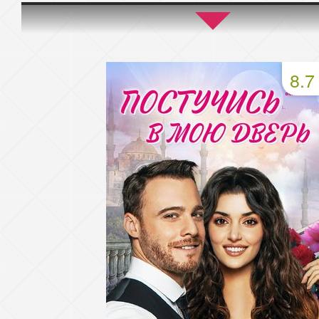
45 серия
46 серия
47 серия
49 серия
50 серия
51 серия
8.7
53 серия
54 серия
55 серия
57 серия
58 серия
59 серия
61 серия