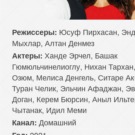
Юсуф Пирхасан, Эн
Режиссеры:
Мыхлар, Алтан Денмез
Ханде Эрчел, Башак
Актеры:
Гюмюльчинелиоглу, Нихан Тархан,
Озюм, Мелиса Денгель, Ситаре Ак
Туран Челик, Эльчин Афаджан, Э
Доган, Керем Бюрсин, Аныл Ильте
Чытанак, Идил Меми
Домашний
Канал:
2021
Год: