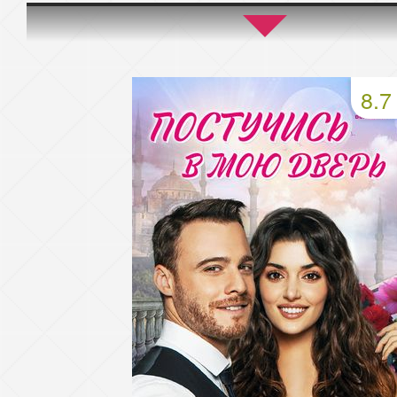
45 серия
46 серия
47 серия
49 серия
50 серия
51 серия
8.7
53 серия
54 серия
55 серия
57 серия
58 серия
59 серия
61 серия