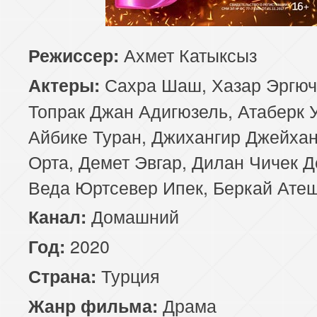
85 серия
86 серия
87 серия
Ахмет Катыксыз
Режиссер:
89 серия
90 серия
Сахра Шаш, Хазар Эргюч
Актеры:
Топрак Джан Адигюзель, Атаберк 
Айбике Туран, Джихангир Джейхан
Орта, Демет Эвгар, Дилан Чичек Д
Веда Юртсевер Ипек, Беркай Ате
Домашний
Канал:
2020
Год:
Турция
Страна:
Драма
Жанр фильма: