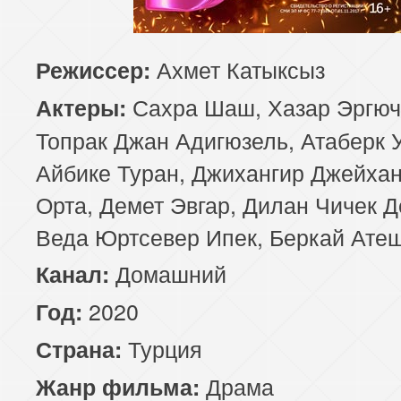
85 серия
86 серия
87 серия
Ахмет Катыксыз
Режиссер:
89 серия
90 серия
Сахра Шаш, Хазар Эргюч
Актеры:
Топрак Джан Адигюзель, Атаберк 
Айбике Туран, Джихангир Джейхан
Орта, Демет Эвгар, Дилан Чичек Д
Веда Юртсевер Ипек, Беркай Ате
Домашний
Канал:
2020
Год:
Турция
Страна:
Драма
Жанр фильма: