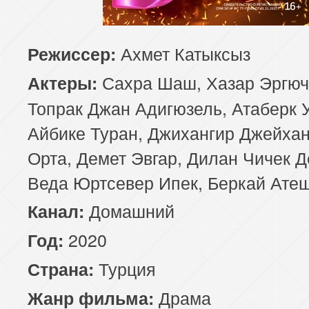
85 серия
86 серия
87 серия
Ахмет Катыксыз
Режиссер:
89 серия
90 серия
Сахра Шаш, Хазар Эргюч
Актеры:
Топрак Джан Адигюзель, Атаберк 
Айбике Туран, Джихангир Джейхан
Орта, Демет Эвгар, Дилан Чичек Д
Веда Юртсевер Ипек, Беркай Ате
Домашний
Канал:
2020
Год:
Турция
Страна:
Драма
Жанр фильма: