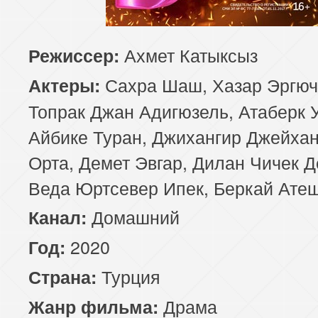
85 серия
86 серия
87 серия
Ахмет Катыксыз
Режиссер:
89 серия
90 серия
Сахра Шаш, Хазар Эргюч
Актеры:
Топрак Джан Адигюзель, Атаберк 
Айбике Туран, Джихангир Джейхан
Орта, Демет Эвгар, Дилан Чичек Д
Веда Юртсевер Ипек, Беркай Ате
Домашний
Канал:
2020
Год:
Турция
Страна:
Драма
Жанр фильма: