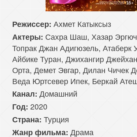
85 серия
86 серия
87 серия
Ахмет Катыксыз
Режиссер:
89 серия
90 серия
Сахра Шаш, Хазар Эргюч
Актеры:
Топрак Джан Адигюзель, Атаберк 
Айбике Туран, Джихангир Джейхан
Орта, Демет Эвгар, Дилан Чичек Д
Веда Юртсевер Ипек, Беркай Ате
Домашний
Канал:
2020
Год:
Турция
Страна:
Драма
Жанр фильма: