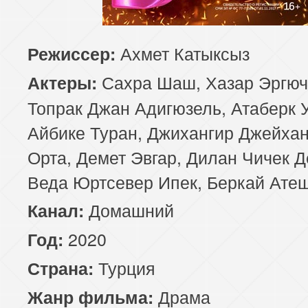
85 серия
86 серия
87 серия
Ахмет Катыксыз
Режиссер:
89 серия
90 серия
Сахра Шаш, Хазар Эргюч
Актеры:
Топрак Джан Адигюзель, Атаберк 
Айбике Туран, Джихангир Джейхан
Орта, Демет Эвгар, Дилан Чичек Д
Веда Юртсевер Ипек, Беркай Ате
Домашний
Канал:
2020
Год:
Турция
Страна:
Драма
Жанр фильма: