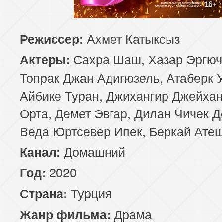
85 серия
86 серия
87 серия
Ахмет Катыксыз
Режиссер:
89 серия
90 серия
Сахра Шаш, Хазар Эргюч
Актеры:
Топрак Джан Адигюзель, Атаберк 
Айбике Туран, Джихангир Джейхан
Орта, Демет Эвгар, Дилан Чичек Д
Веда Юртсевер Ипек, Беркай Ате
Домашний
Канал:
2020
Год:
Турция
Страна:
Драма
Жанр фильма: