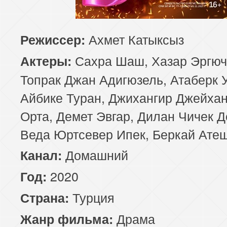
85 серия
86 серия
87 серия
Ахмет Катыксыз
Режиссер:
89 серия
90 серия
Сахра Шаш, Хазар Эргюч
Актеры:
Топрак Джан Адигюзель, Атаберк 
Айбике Туран, Джихангир Джейхан
Орта, Демет Эвгар, Дилан Чичек Д
Веда Юртсевер Ипек, Беркай Ате
Домашний
Канал:
2020
Год:
Турция
Страна:
Драма
Жанр фильма: