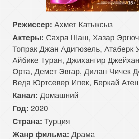
85 серия
86 серия
87 серия
Ахмет Катыксыз
Режиссер:
89 серия
90 серия
Сахра Шаш, Хазар Эргюч
Актеры:
Топрак Джан Адигюзель, Атаберк 
Айбике Туран, Джихангир Джейхан
Орта, Демет Эвгар, Дилан Чичек Д
Веда Юртсевер Ипек, Беркай Ате
Домашний
Канал:
2020
Год:
Турция
Страна:
Драма
Жанр фильма: