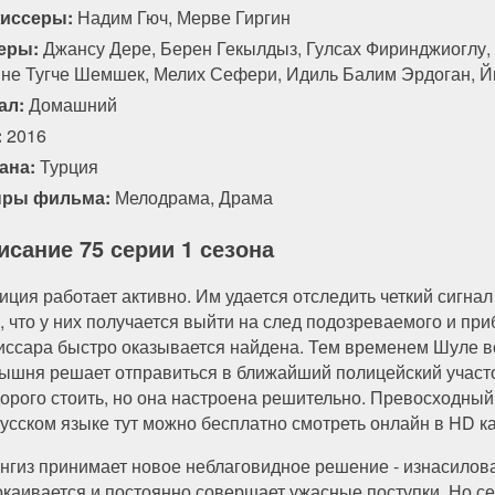
иссеры:
Надим Гюч, Мерве Гиргин
еры:
Джансу Дере, Берен Гекылдыз, Гулсах Фиринджиоглу,
не Тугче Шемшек, Мелих Сефери, Идиль Балим Эрдоган, Й
ал:
Домашний
:
2016
ана:
Турция
ры фильма:
Мелодрама
,
Драма
исание 75 серии 1 сезона
иция работает активно. Им удается отследить четкий сигна
о, что у них получается выйти на след подозреваемого и пр
иссара быстро оказывается найдена. Тем временем Шуле во
ышня решает отправиться в ближайший полицейский участо
дорого стоить, но она настроена решительно. Превосходный
русском языке тут можно бесплатно смотреть онлайн в HD к
нгиз принимает новое неблаговидное решение - изнасилова
окаивается и постоянно совершает ужасные поступки. Но се