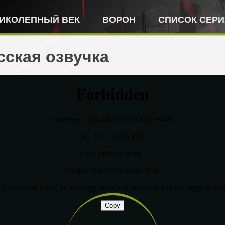
ИКОЛЕПНЫЙ ВЕК
ВОРОН
СПИСОК СЕР
сская озвучка