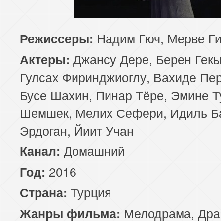
85 серия
Надим Гюч, Мерве Ги
Режиссеры:
Джансу Дере, Берен Гек
Актеры:
Гулсах Фиринджиоглу, Вахиде Пер
Бусе Шахин, Пинар Тёре, Эмине Т
Шемшек, Мелих Сефери, Идиль Б
Эрдоган, Йиит Учан
Домашний
Канал:
2016
Год:
Турция
Страна:
Мелодрама
,
Дра
Жанры фильма: