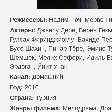
85 серия
Надим Гюч, Мерве Ги
Режиссеры:
Джансу Дере, Берен Гек
Актеры:
Гулсах Фиринджиоглу, Вахиде Пер
Бусе Шахин, Пинар Тёре, Эмине Т
Шемшек, Мелих Сефери, Идиль Б
Эрдоган, Йиит Учан
Домашний
Канал:
2016
Год:
Турция
Страна:
Мелодрама
,
Дра
Жанры фильма: