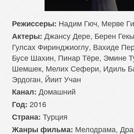
85 серия
Надим Гюч, Мерве Ги
Режиссеры:
Джансу Дере, Берен Гек
Актеры:
Гулсах Фиринджиоглу, Вахиде Пер
Бусе Шахин, Пинар Тёре, Эмине Т
Шемшек, Мелих Сефери, Идиль Б
Эрдоган, Йиит Учан
Домашний
Канал:
2016
Год:
Турция
Страна:
Мелодрама
,
Дра
Жанры фильма: