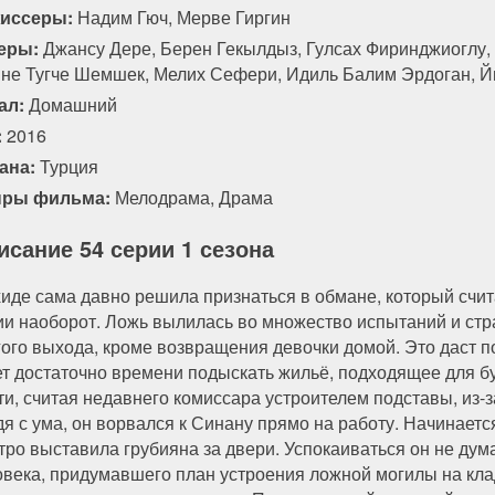
иссеры:
Надим Гюч, Мерве Гиргин
еры:
Джансу Дере, Берен Гекылдыз, Гулсах Фиринджиоглу,
не Тугче Шемшек, Мелих Сефери, Идиль Балим Эрдоган, Й
ал:
Домашний
:
2016
ана:
Турция
ры фильма:
Мелодрама
,
Драма
исание 54 серии 1 сезона
иде сама давно решила признаться в обмане, который счит
ии наоборот. Ложь вылилась во множество испытаний и ст
гого выхода, кроме возвращения девочки домой. Это даст по
ет достаточно времени подыскать жильё, подходящее для б
ти, считая недавнего комиссара устроителем подставы, из-з
дя с ума, он ворвался к Синану прямо на работу. Начинаетс
тро выставила грубияна за двери. Успокаиваться он не дум
овека, придумавшего план устроения ложной могилы на кл