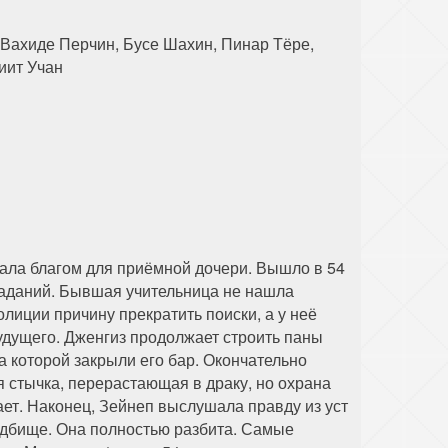
 Вахиде Перчин, Бусе Шахин, Пинар Тёре,
иит Учан
ала благом для приёмной дочери. Вышло в 54
раданий. Бывшая учительница не нашла
лиции причину прекратить поиски, а у неё
удущего. Дженгиз продолжает строить паны
а которой закрыли его бар. Окончательно
я стычка, перерастающая в драку, но охрана
ает. Наконец, Зейнеп выслушала правду из уст
адбище. Она полностью разбита. Самые