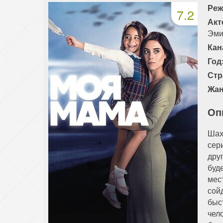
Реж
7.2
Акт
Эми
Кан
Год
Стр
Жан
Оп
Шах
сер
дру
буд
мес
сой
быс
чел