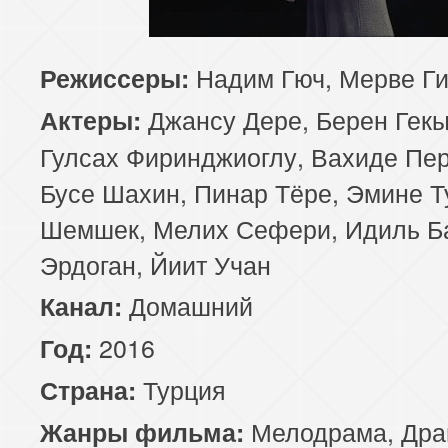
85 серия
Надим Гюч, Мерве Ги
Режиссеры:
Джансу Дере, Берен Гек
Актеры:
Гулсах Фиринджиоглу, Вахиде Пер
Бусе Шахин, Пинар Тёре, Эмине Т
Шемшек, Мелих Сефери, Идиль Б
Эрдоган, Йиит Учан
Домашний
Канал:
2016
Год:
Турция
Страна:
Мелодрама
,
Дра
Жанры фильма: