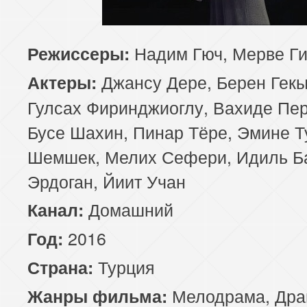
85 серия
Надим Гюч, Мерве Ги
Режиссеры:
Джансу Дере, Берен Гек
Актеры:
Гулсах Фиринджиоглу, Вахиде Пер
Бусе Шахин, Пинар Тёре, Эмине Т
Шемшек, Мелих Сефери, Идиль Б
Эрдоган, Йиит Учан
Домашний
Канал:
2016
Год:
Турция
Страна:
Мелодрама
,
Дра
Жанры фильма: