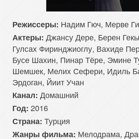
85 серия
Надим Гюч, Мерве Ги
Режиссеры:
Джансу Дере, Берен Гек
Актеры:
Гулсах Фиринджиоглу, Вахиде Пер
Бусе Шахин, Пинар Тёре, Эмине Т
Шемшек, Мелих Сефери, Идиль Б
Эрдоган, Йиит Учан
Домашний
Канал:
2016
Год:
Турция
Страна:
Мелодрама
,
Дра
Жанры фильма: