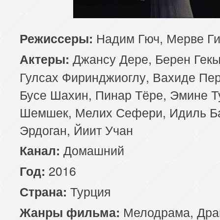
85 серия
Надим Гюч, Мерве Ги
Режиссеры:
Джансу Дере, Берен Гек
Актеры:
Гулсах Фиринджиоглу, Вахиде Пер
Бусе Шахин, Пинар Тёре, Эмине Т
Шемшек, Мелих Сефери, Идиль Б
Эрдоган, Йиит Учан
Домашний
Канал:
2016
Год:
Турция
Страна:
Мелодрама
,
Дра
Жанры фильма: