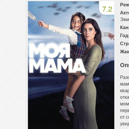
Реж
7.2
Акт
Эми
Кан
Год
Стр
Жан
Оп
Раз
мам
ква
отк
мом
пер
от 
уви