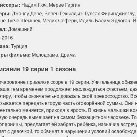
иссеры:
Надим Гюч, Мерве Гиргин
еры:
Джансу Дере, Берен Гекылдыз, Гулсах Фиринджиоглу,
не Тугче Шемшек, Мелих Сефери, Идиль Балим Эрдоган, Й
ал:
Домашний
:
2016
ана:
Турция
ры фильма:
Мелодрама
,
Драма
исание 19 серии 1 сезона
очарование привело к ссоре в 19 серии. Учительница обиже
аша тем временем продолжает наслаждаться счастьем, даже
ртиру, чтобы окончательно доказать своё превосходство. В
азывается передать вторую часть оговорённой суммы. Они 
ентально меняется, приходя в ярость. В жизнь малышки во
вую очередь вымещает на самом беззащитном человеке. То
соперницы, предлагает ей забрать ребёнка, назначив встреч
дят с девочкой, то обвинят в нарушении условий освобожде