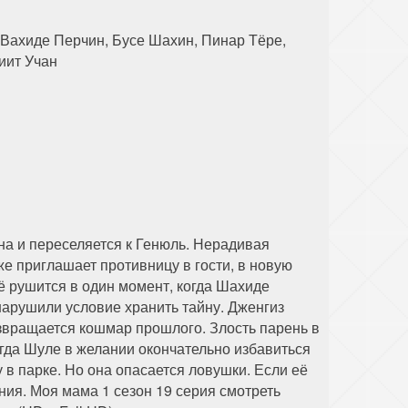
 Вахиде Перчин, Бусе Шахин, Пинар Тёре,
иит Учан
на и переселяется к Генюль. Нерадивая
 приглашает противницу в гости, в новую
сё рушится в один момент, когда Шахиде
нарушили условие хранить тайну. Дженгиз
звращается кошмар прошлого. Злость парень в
гда Шуле в желании окончательно избавиться
у в парке. Но она опасается ловушки. Если её
ния. Моя мама 1 сезон 19 серия смотреть