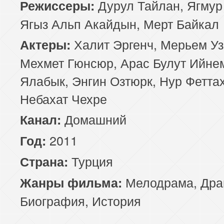
Дурул Тайлан, Ягмур
Режиссеры:
Ягыз Альп Акайдын, Мерт Байкал
Халит Эргенч, Мерьем Уз
Актеры:
Мехмет Гюнсюр, Арас Булут Ийне
Ялабык, Энгин Озтюрк, Нур Феттах
Небахат Чехре
Домашний
Канал:
2011
Год:
Турция
Страна:
Мелодрама
,
Дра
Жанры фильма:
Биография
,
История