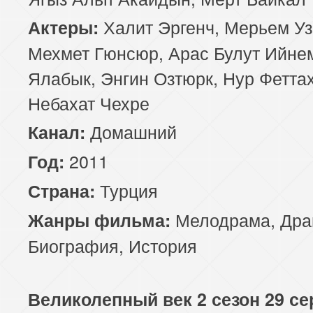
Халит Эргенч, Мерьем Уз
Актеры:
Мехмет Гюнсюр, Арас Булут Ийне
Ялабык, Энгин Озтюрк, Нур Феттах
Небахат Чехре
Домашний
Канал:
2011
Год:
Турция
Страна:
Мелодрама
,
Дра
Жанры фильма:
Биография
,
История
Великолепный век 2 сезон 29 се