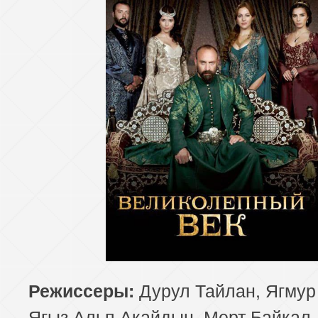
Дурул Тайлан, Ягмур
Режиссеры:
Ягыз Альп Акайдын, Мерт Байкал