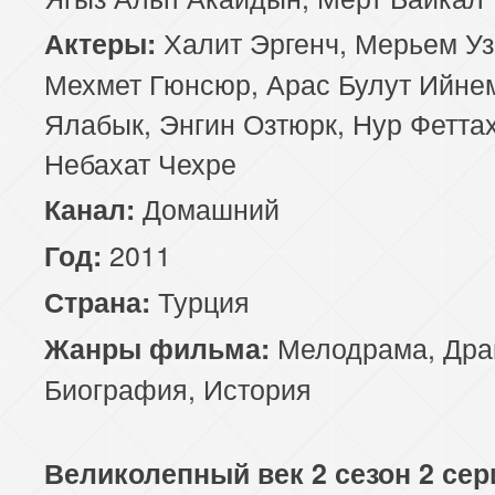
Халит Эргенч, Мерьем Уз
Актеры:
Мехмет Гюнсюр, Арас Булут Ийне
Ялабык, Энгин Озтюрк, Нур Феттах
Небахат Чехре
Домашний
Канал:
2011
Год:
Турция
Страна:
Мелодрама
,
Дра
Жанры фильма:
Биография
,
История
Великолепный век 2 сезон 2 сер