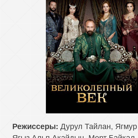
Дурул Тайлан, Ягмур
Режиссеры:
Ягыз Альп Акайдын, Мерт Байкал