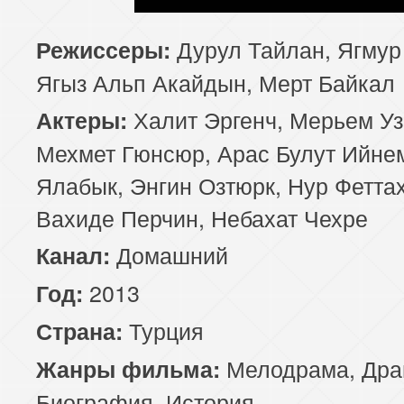
Дурул Тайлан, Ягмур
Режиссеры:
Ягыз Альп Акайдын, Мерт Байкал
Халит Эргенч, Мерьем Уз
Актеры:
Мехмет Гюнсюр, Арас Булут Ийне
Ялабык, Энгин Озтюрк, Нур Феттах
Вахиде Перчин, Небахат Чехре
Домашний
Канал:
2013
Год:
Турция
Страна:
Мелодрама
,
Дра
Жанры фильма:
Биография
,
История