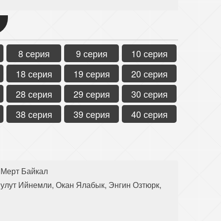
8 серия
9 серия
10 серия
18 серия
19 серия
20 серия
28 серия
29 серия
30 серия
38 серия
39 серия
40 серия
 Мерт Байкал
улут Ийнемли, Окан Ялабык, Энгин Озтюрк,