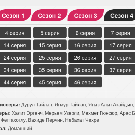
Сезон 1
Сезон 2
Сезон 3
Сезон 4
4 серия
5 серия
6 серия
7 серия
14 серия
15 серия
16 серия
17 серия
24 серия
25 серия
26 серия
27 серия
34 серия
35 серия
36 серия
37 серия
44 серия
45 серия
46 серия
иссеры:
Дурул Тайлан, Ягмур Тайлан, Ягыз Альп Акайдын,
еры:
Халит Эргенч, Мерьем Узерли, Мехмет Гюнсюр, Арас Б
 Феттахоглу, Вахиде Перчин, Небахат Чехре
ал:
Домашний