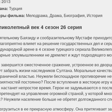
:
2013
ана:
Турция
ры фильма:
Мелодрама
,
Драма
,
Биография
,
История
ликолепный век 4 сезон 26 серия
ятельному Баязиду и сообразительному Мустафе приходится
лагоприятно влияет на решение государственных дел и сер
дународной арене в 4 сезоне турецкого сериала Великолеп
арные злоумышленники не дремлют и ждут подходящего мом
 завершится ожесточенное сражение, устроенное во дворц
ут забрать жизни наследников Султана. Моральные качества
граничной властью. Неужели беспощадное противоречие не 
риятностей постоянно? После вступления в жестокую игру
настанет непростое время. Герои не задумываются о после
претендует на управление огромной страной, у которой мн
? Неужели население больше не обретет долгожданного сп
погрузиться в ее прекрасную атмосферу. Она притягивает з