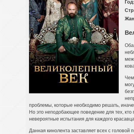
Год
Стр
Жан
Ве
Оба
неб
меж
ков
Чем
мог
без
неп
проблемы, которые необходимо решать, иначе 
Но это неподобающее поведение для тех, кто 
невероятные испытания для каждого красавца
Данная кинолента заставляет всех с головой 