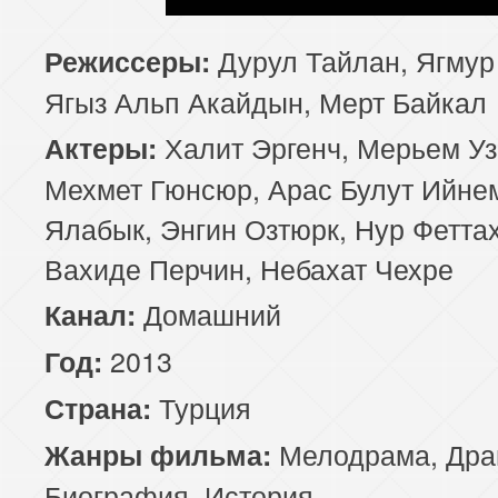
Дурул Тайлан, Ягмур
Режиссеры:
Ягыз Альп Акайдын, Мерт Байкал
Халит Эргенч, Мерьем Уз
Актеры:
Мехмет Гюнсюр, Арас Булут Ийне
Ялабык, Энгин Озтюрк, Нур Феттах
Вахиде Перчин, Небахат Чехре
Домашний
Канал:
2013
Год:
Турция
Страна:
Мелодрама
,
Дра
Жанры фильма:
Биография
,
История