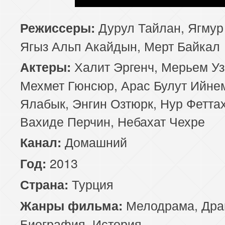
Дурул Тайлан, Ягмур
Режиссеры:
Ягыз Альп Акайдын, Мерт Байкал
Халит Эргенч, Мерьем Уз
Актеры:
Мехмет Гюнсюр, Арас Булут Ийне
Ялабык, Энгин Озтюрк, Нур Феттах
Вахиде Перчин, Небахат Чехре
Домашний
Канал:
2013
Год:
Турция
Страна:
Мелодрама
,
Дра
Жанры фильма:
Биография
,
История