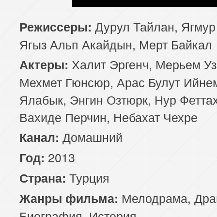
Дурул Тайлан, Ягмур
Режиссеры:
Ягыз Альп Акайдын, Мерт Байкал
Халит Эргенч, Мерьем Уз
Актеры:
Мехмет Гюнсюр, Арас Булут Ийне
Ялабык, Энгин Озтюрк, Нур Феттах
Вахиде Перчин, Небахат Чехре
Домашний
Канал:
2013
Год:
Турция
Страна:
Мелодрама
,
Дра
Жанры фильма:
Биография
,
История