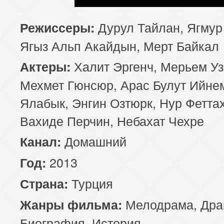
Дурул Тайлан, Ягмур
Режиссеры:
Ягыз Альп Акайдын, Мерт Байкал
Халит Эргенч, Мерьем Уз
Актеры:
Мехмет Гюнсюр, Арас Булут Ийне
Ялабык, Энгин Озтюрк, Нур Феттах
Вахиде Перчин, Небахат Чехре
Домашний
Канал:
2013
Год:
Турция
Страна:
Мелодрама
,
Дра
Жанры фильма:
Биография
,
История