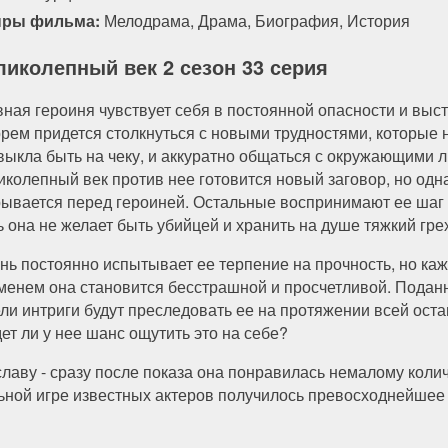
ры фильма:
Мелодрама
,
Драма
,
Биография
,
История
ликолепный век 2 сезон 33 серия
вная героиня чувствует себя в постоянной опасности и выст
рем придется столкнуться с новыми трудностями, которые 
выкла быть на чеку, и аккуратно общаться с окружающими л
иколепный век против нее готовится новый заговор, но одна
рывается перед героиней. Остальные воспринимают ее шаг за
ь она не желает быть убийцей и хранить на душе тяжкий гре
нь постоянно испытывает ее терпение на прочность, но каж
менем она становится бесстрашной и просчетливой. Подан
ели интриги будут преследовать ее на протяжении всей ос
ет ли у нее шанс ощутить это на себе?
лаву - сразу после показа она понравилась немалому коли
ной игре известных актеров получилось превосходнейшее к