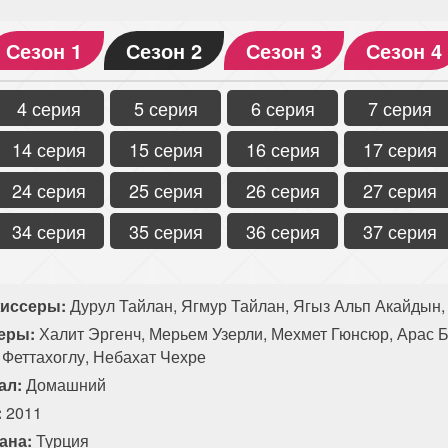
Сезон 1
Сезон 2
Сезон 3
Сезон 4
4 серия
5 серия
6 серия
7 серия
14 серия
15 серия
16 серия
17 серия
24 серия
25 серия
26 серия
27 серия
34 серия
35 серия
36 серия
37 серия
иссеры:
Дурул Тайлан, Ягмур Тайлан, Ягыз Альп Акайдын,
еры:
Халит Эргенч, Мерьем Узерли, Мехмет Гюнсюр, Арас Б
 Феттахоглу, Небахат Чехре
ал:
Домашний
:
2011
ана:
Турция