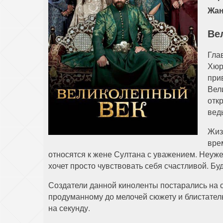
Жан
Ве
Гла
Хюр
при
Вел
отк
вед
Жиз
вре
относятся к жене Султана с уважением. Неуж
хочет просто чувствовать себя счастливой. Буд
Создатели данной киноленты постарались на с
продуманному до мелочей сюжету и блистатель
на секунду.