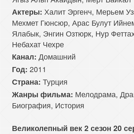
Халит Эргенч, Мерьем Уз
Актеры:
Мехмет Гюнсюр, Арас Булут Ийне
Ялабык, Энгин Озтюрк, Нур Феттах
Небахат Чехре
Домашний
Канал:
2011
Год:
Турция
Страна:
Мелодрама
,
Дра
Жанры фильма:
Биография
,
История
Великолепный век 2 сезон 20 се