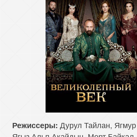
Дурул Тайлан, Ягмур
Режиссеры:
Ягыз Альп Акайдын, Мерт Байкал