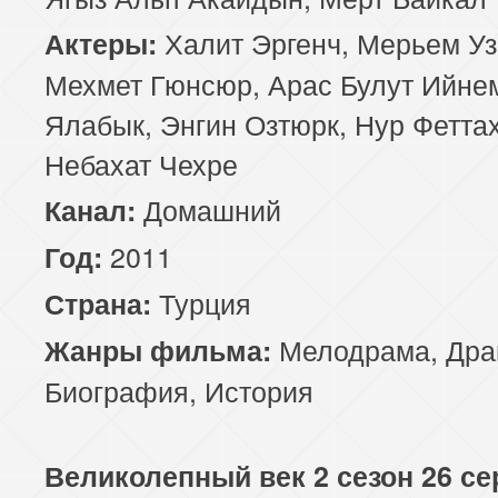
Халит Эргенч, Мерьем Уз
Актеры:
Мехмет Гюнсюр, Арас Булут Ийне
Ялабык, Энгин Озтюрк, Нур Феттах
Небахат Чехре
Домашний
Канал:
2011
Год:
Турция
Страна:
Мелодрама
,
Дра
Жанры фильма:
Биография
,
История
Великолепный век 2 сезон 26 се