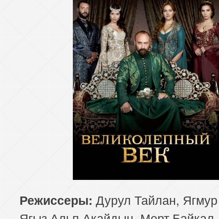
Дурул Тайлан, Ягмур
Режиссеры:
Ягыз Альп Акайдын, Мерт Байкал