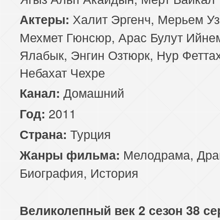
Халит Эргенч, Мерьем Уз
Актеры:
Мехмет Гюнсюр, Арас Булут Ийне
Ялабык, Энгин Озтюрк, Нур Феттах
Небахат Чехре
Домашний
Канал:
2011
Год:
Турция
Страна:
Мелодрама
,
Дра
Жанры фильма:
Биография
,
История
Великолепный век 2 сезон 38 се