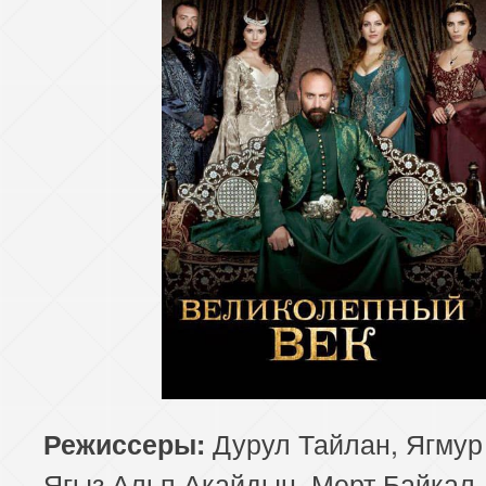
Дурул Тайлан, Ягмур
Режиссеры:
Ягыз Альп Акайдын, Мерт Байкал