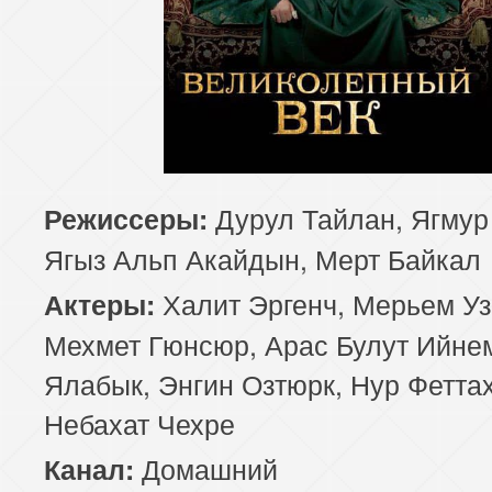
Дурул Тайлан, Ягмур
Режиссеры:
Ягыз Альп Акайдын, Мерт Байкал
Халит Эргенч, Мерьем Уз
Актеры:
Мехмет Гюнсюр, Арас Булут Ийне
Ялабык, Энгин Озтюрк, Нур Феттах
Небахат Чехре
Домашний
Канал: