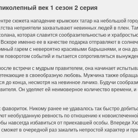
ликолепный век 1 сезон 2 серия
ентре сюжета нападение крымских татар на небольшой горо
атства неприятели захватывают невинных людей в плен. Т
солана, которая славится сообразительностью и храбростью
. Вскоре именно ее в качестве подарка отправляют в солне
омный гарем с невероятно красивыми барышнями, и она дол
им поворотом событий и пытается сопротивляться вынужде
после встречи с мудрым правителем, она начинает испытыва
етекающие в своеобразную любовь. Мужчина также обращае
ся до конца, несмотря на невинное личико. Будучи сообраз
вителя. Он уделяет ей неимоверное количество времени, и
ж фавориток. Никому ранее не удавалось так быстро добить
вуют необузданную ревность по отношению к новоиспечен
чтобы навсегда избавиться от приехавшей особы. Впереди 
сможет в очередной раз закалить непростой характер и при