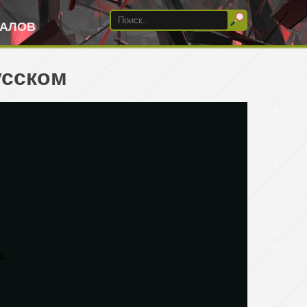
ИАЛОВ
усском