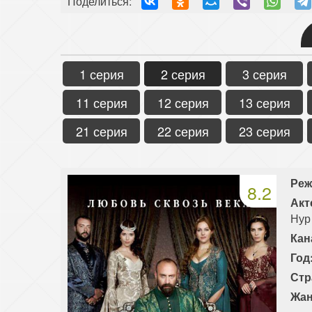
Поделиться:
1 серия
2 серия
3 серия
11 серия
12 серия
13 серия
21 серия
22 серия
23 серия
Реж
8.2
Акт
Нур
Кан
Год
Стр
Жан