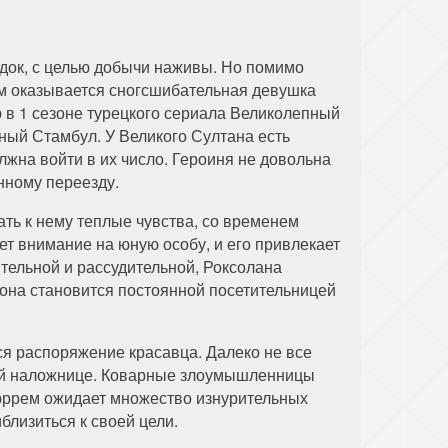
док, с целью добычи наживы. Но помимо
ам оказывается сногсшибательная девушка
 в 1 сезоне турецкого сериала Великолепный
чный Стамбул. У Великого Султана есть
жна войти в их число. Героиня не довольна
нному переезду.
ть к нему теплые чувства, со временем
т внимание на юную особу, и его привлекает
ительной и рассудительной, Роксолана
 она становится постоянной посетительницей
ся распоряжение красавца. Далеко не все
ной наложнице. Коварные злоумышленницы
Хюррем ожидает множество изнурительных
близиться к своей цели.