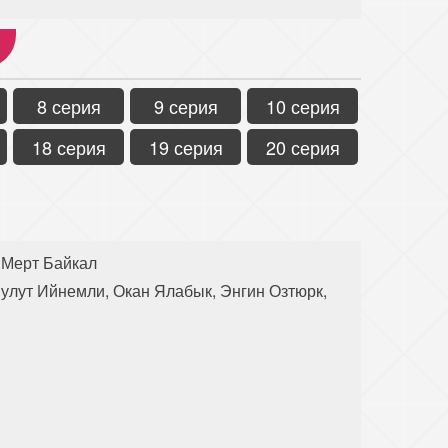
8 серия
9 серия
10 серия
18 серия
19 серия
20 серия
 Мерт Байкал
улут Ийнемли, Окан Ялабык, Энгин Озтюрк,