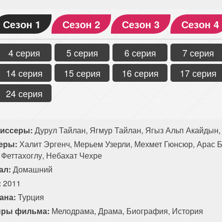
Сезон 1
Сезон 2
Сезон 3
Сезон 4
4 серия
5 серия
6 серия
7 серия
14 серия
15 серия
16 серия
17 серия
24 серия
иссеры:
Дурул Тайлан, Ягмур Тайлан, Ягыз Альп Акайдын,
еры:
Халит Эргенч, Мерьем Узерли, Мехмет Гюнсюр, Арас Б
 Феттахоглу, Небахат Чехре
ал:
Домашний
:
2011
ана:
Турция
ры фильма:
Мелодрама
,
Драма
,
Биография
,
История