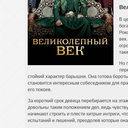
Ве
В ц
бог
Рок
век
огр
так
Но 
пер
стойкий характер барышни. Она готова бороть
становится интересным собеседником для пра
его покоев.
За короткий срок девица перебирается на эта
довольны таким положением дел, ведь чувст
начинают строить и плести хитрые интриги, 
испытаний и лишений, преодолев которые она 