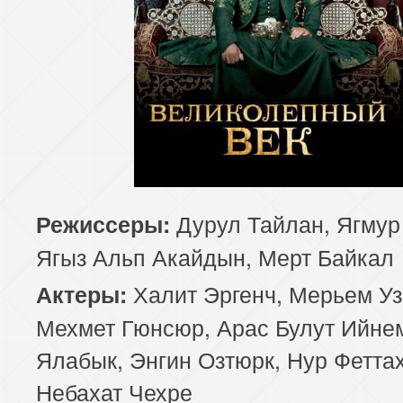
Дурул Тайлан, Ягмур
Режиссеры:
Ягыз Альп Акайдын, Мерт Байкал
Халит Эргенч, Мерьем Уз
Актеры:
Мехмет Гюнсюр, Арас Булут Ийне
Ялабык, Энгин Озтюрк, Нур Феттах
Небахат Чехре