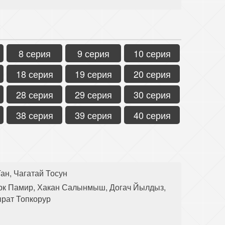
8 серия
9 серия
10 серия
18 серия
19 серия
20 серия
28 серия
29 серия
30 серия
38 серия
39 серия
40 серия
ан, Чагатай Тосун
рк Памир, Хакан Салынмыш, Догач Йылдыз,
ырат Топкорур