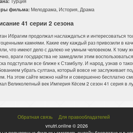
ана:
Турция
ры фильма:
Мелодрама
,
История
,
Драма
исание 41 серии 2 сезона
тан Ибрагим продолжал наслаждаться и интересоваться то
гоценными камнями. Какие ему каждый раз привозили в кач
яли, что имеют дело с далеко не умным человеком. К тому 
ечно, враги государства не замедлили этим воспользоватьс
ска подступали все ближе к Стамбулу. И народ, узнав о так
бованием убрать султана, который вовсе не заслуживает под
ем. На этом сайте можно найти и совершенно бесплатно смо
иал Великолепный век Империя Кёсем 2 сезон 41 серия в л
Обратная связь
Для правообладателей
vnutri.online © 2026
ы и популярные фильмы смотреть онлайн бесплатно и в хо