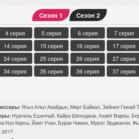
Сезон 1
Сезон 2
4 серия
5 серия
6 серия
7 серия
14 серия
15 серия
16 серия
17 серия
24 серия
25 серия
26 серия
27 серия
34 серия
35 серия
36 серия
37 серия
иссеры:
Ягыз Альп Акайдын, Мерт Байкал, Зейнеп Гюнай Т
еры:
Нургюль Ешилчай, Кайра Шеноджак, Ахмет Варлы, Бе
ла Наз Каргы, Йиит Учан, Бурак Чимен, Мурат Эрджанли, Ф
:
2017