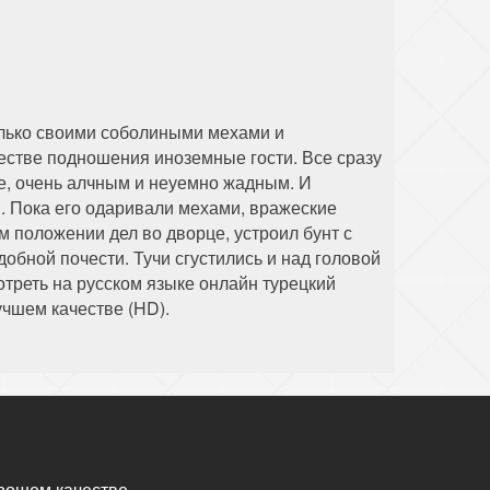
лько своими соболиными мехами и
естве подношения иноземные гости. Все сразу
же, очень алчным и неуемно жадным. И
я. Пока его одаривали мехами, вражеские
ом положении дел во дворце, устроил бунт с
обной почести. Тучи сгустились и над головой
треть на русском языке онлайн турецкий
учшем качестве (HD).
рошем качестве