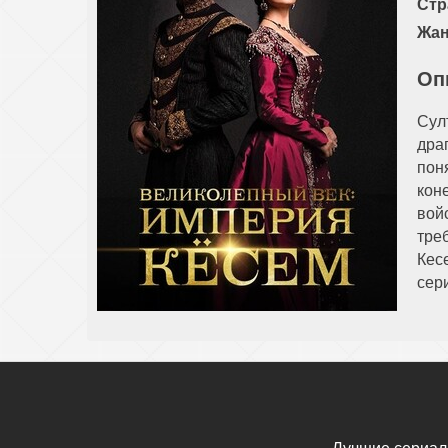
Стр
Жан
Оп
Сул
дра
пон
кон
вой
тре
Кес
сер
Лучшие сериал