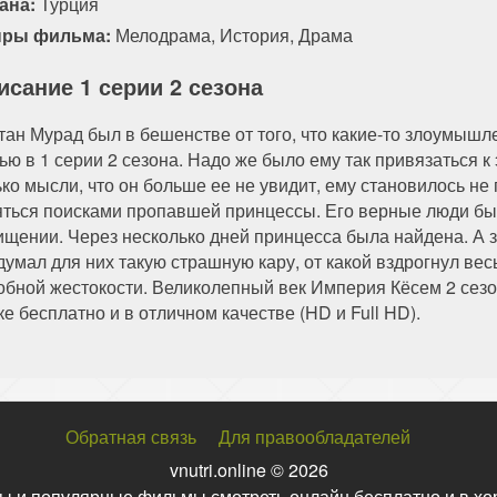
ана:
Турция
ры фильма:
Мелодрама
,
История
,
Драма
исание 1 серии 2 сезона
тан Мурад был в бешенстве от того, что какие-то злоумышл
ю в 1 серии 2 сезона. Надо же было ему так привязаться к 
ько мысли, что он больше ее не увидит, ему становилось не
яться поисками пропавшей принцессы. Его верные люди быс
ищении. Через несколько дней принцесса была найдена. А з
думал для них такую страшную кару, от какой вздрогнул вес
обной жестокости. Великолепный век Империя Кёсем 2 сезо
е бесплатно и в отличном качестве (HD и Full HD).
Обратная связь
Для правообладателей
vnutri.online © 2026
ы и популярные фильмы смотреть онлайн бесплатно и в хо