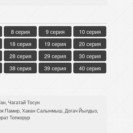
8 серия
9 серия
10 серия
18 серия
19 серия
20 серия
28 серия
29 серия
30 серия
38 серия
39 серия
40 серия
ан, Чагатай Тосун
рк Памир, Хакан Салынмыш, Догач Йылдыз,
ырат Топкорур