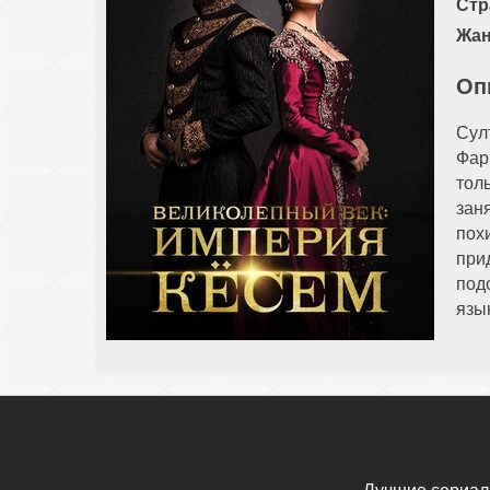
Стр
Жан
Оп
Сул
Фарь
тол
зан
пох
при
под
язык
Лучшие сериал