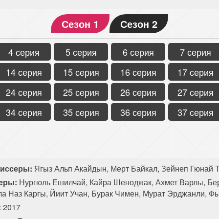
Сезон 1
Сезон 2
4 серия
5 серия
6 серия
7 серия
14 серия
15 серия
16 серия
17 серия
24 серия
25 серия
26 серия
27 серия
34 серия
35 серия
36 серия
37 серия
иссеры:
Ягыз Альп Акайдын, Мерт Байкал, Зейнеп Гюнай Т
еры:
Нургюль Ешилчай, Кайра Шеноджак, Ахмет Варлы, Бе
ла Наз Каргы, Йиит Учан, Бурак Чимен, Мурат Эрджанли, Ф
:
2017