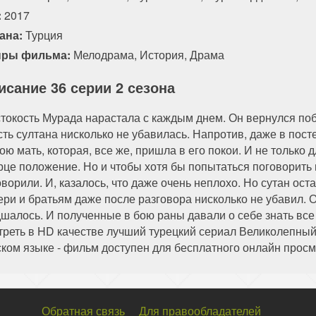
:
2017
ана:
Турция
ры фильма:
Мелодрама
,
История
,
Драма
исание 36 серии 2 сезона
токость Мурада нарастала с каждым днем. Он вернулся побе
сть султана нисколько не убавилась. Напротив, даже в пост
ою мать, которая, все же, пришла в его покои. И не только
рце положение. Но и чтобы хотя бы попытаться поговорить 
оворили. И, казалось, что даже очень неплохо. Но сутан ос
ери и братьям даже после разговора нисколько не убавил. 
дшалось. И полученные в бою раны давали о себе знать все 
треть в HD качестве лучший турецкий сериал Великолепный
ском языке - фильм доступен для бесплатного онлайн просм
Обратная связь
Для правообладателей