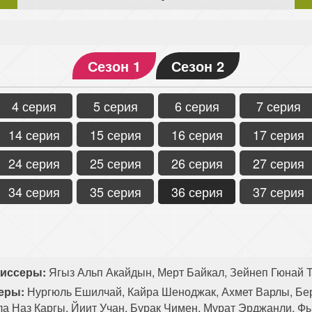
Сезон 1
Сезон 2
4 серия
5 серия
6 серия
7 серия
14 серия
15 серия
16 серия
17 серия
24 серия
25 серия
26 серия
27 серия
34 серия
35 серия
36 серия
37 серия
иссеры:
Ягыз Альп Акайдын, Мерт Байкал, Зейнеп Гюнай Т
еры:
Нургюль Ешилчай, Кайра Шеноджак, Ахмет Варлы, Бе
ла Наз Каргы, Йиит Учан, Бурак Чимен, Мурат Эрджанли, Ф