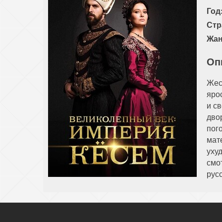
Год
Стр
Жан
Оп
Жес
яро
и св
дво
пог
мат
уху
смо
рус