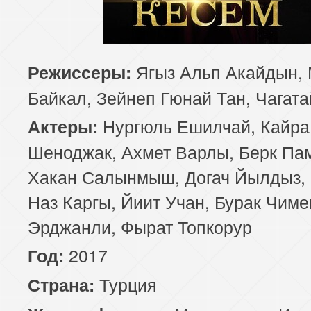
Ягыз Альп Акайдын, 
Режиссеры:
Байкал, Зейнеп Гюнай Тан, Чагата
Нургюль Ешилчай, Кайра
Актеры:
Шеноджак, Ахмет Варлы, Берк Па
Хакан Салынмыш, Догач Йылдыз, 
Наз Каргы, Йиит Учан, Бурак Чиме
Эрджанли, Фырат Топкорур
2017
Год:
Турция
Страна: