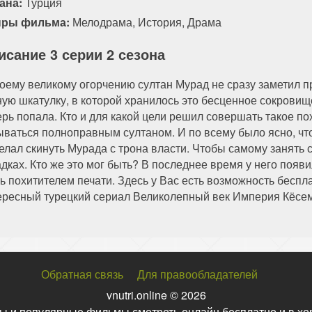
ана:
Турция
ры фильма:
Мелодрама
,
История
,
Драма
исание 3 серии 2 сезона
воему великому огорчению султан Мурад не сразу заметил пр
ную шкатулку, в которой хранилось это бесценное сокровище
ерь попала. Кто и для какой цели решил совершать такое по
ываться полноправным султаном. И по всему было ясно, что
елал скинуть Мурада с трона власти. Чтобы самому занять с
адках. Кто же это мог быть? В последнее время у него появ
ть похитителем печати. Здесь у Вас есть возможность беспл
ересный турецкий сериал Великолепный век Империя Кёсем 
Обратная связь
Для правообладателей
vnutri.online © 2026
ы и популярные фильмы смотреть онлайн бесплатно и в хо