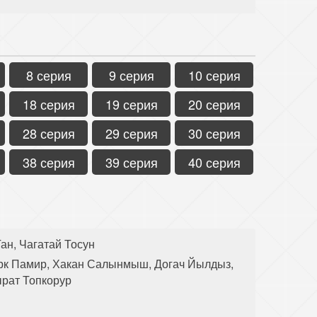
8 серия
9 серия
10 серия
18 серия
19 серия
20 серия
28 серия
29 серия
30 серия
38 серия
39 серия
40 серия
ан, Чагатай Тосун
рк Памир, Хакан Салынмыш, Догач Йылдыз,
ырат Топкорур