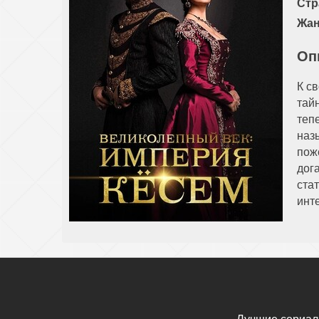
Стр
Жан
Оп
К с
тай
теп
наз
пож
дог
ста
инт
Лучшие сериал