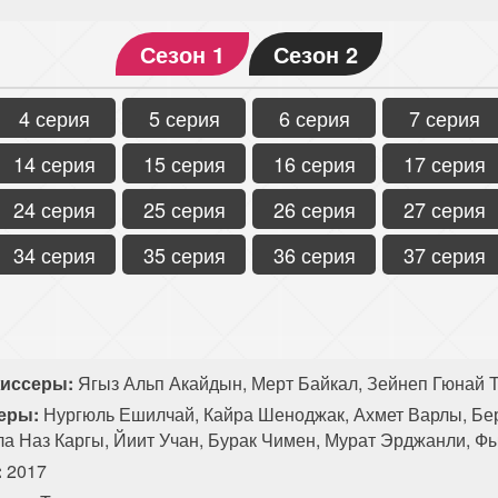
Сезон 1
Сезон 2
4 серия
5 серия
6 серия
7 серия
14 серия
15 серия
16 серия
17 серия
24 серия
25 серия
26 серия
27 серия
34 серия
35 серия
36 серия
37 серия
иссеры:
Ягыз Альп Акайдын, Мерт Байкал, Зейнеп Гюнай Т
еры:
Нургюль Ешилчай, Кайра Шеноджак, Ахмет Варлы, Бе
ла Наз Каргы, Йиит Учан, Бурак Чимен, Мурат Эрджанли, Ф
:
2017